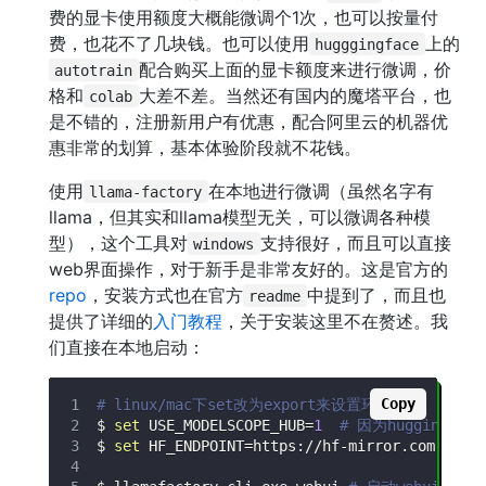
费的显卡使用额度大概能微调个1次，也可以按量付
费，也花不了几块钱。也可以使用
上的
hugggingface
配合购买上面的显卡额度来进行微调，价
autotrain
格和
大差不差。当然还有国内的魔塔平台，也
colab
是不错的，注册新用户有优惠，配合阿里云的机器优
惠非常的划算，基本体验阶段就不花钱。
使用
在本地进行微调（虽然名字有
llama-factory
llama，但其实和llama模型无关，可以微调各种模
型），这个工具对
支持很好，而且可以直接
windows
web界面操作，对于新手是非常友好的。这是官方的
repo
，安装方式也在官方
中提到了，而且也
readme
提供了详细的
入门教程
，关于安装这里不在赘述。我
们直接在本地启动：
Copy
# linux/mac下set改为export来设置环境变量
$ 
set
USE_MODELSCOPE_HUB
=
1
# 因为hugging
$ 
set
HF_ENDPOINT
=
https://hf-mirror.com 
# 也