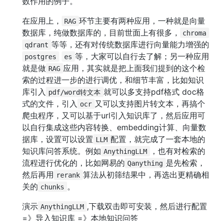
数作用的例子。
在应用上，
环节主要有两种应用，一种就是向量
RAG
数据库，纯做数据库的，目前世面上有很多，
chroma
等等，还有对传统数据库进行向量能力增强的
qdrant
等，大家可以自行去了解；另一种应用
postgres
es
就是做
应用，其实就是把上面我们提到的这个检
RAG
索的过程进一步的进行调优，和细节丰富，比如知识
库引入
就可以多支持pdf格式 doc格
pdf/word转文本
式的文件，引入
又可以支持图片转文本，再搞个
ocr
爬虫程序，又可以基于url引入知识库了，然后应用可
以自行集成这些内容转换、embedding计算、向量数
据库，设置可以设置
配置，就完成了一套本地的
LLM
知识库问答系统。例如
，也有对检索的
AnythingLLM
流程进行优化的，比如网易的
是先检索，
Qanything
然后再用
算法从初筛结果中，再选出更精确相
rerank
关的
。
chunks
演示
,下载双击即可安装，然后进行配置
AnythingLLM
=》导入知识库 =》本地知识问答