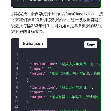
$ llamafactory-cli.exe webui 
# 启动webui，前
启动完成，会自动打开
，接
http://localhost:7860
下来我们准备10条训练数据如下，这十条数据都是在
说魁拔每隔333年诞生，因为如果是单条数据的话很
难有好的训练效果。
kuiba.json
Copy
[
{
"instruction"
:
"魁拔多少年复活一次。"
,
"input"
:
""
,
"output"
:
"根据《魁拔之书》的记载，魁拔每隔33
}
,
{
"instruction"
:
"魁拔诞生的周期。"
,
"input"
:
""
,
"output"
:
"魁拔每隔333年诞生，所以诞生周期是3
}
,
{
"instruction"
:
"魁拔复活的周期。"
,