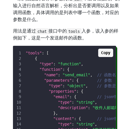
输入进行自然语言解析，分析出是否要调用以及如果
调用函数，具体调用的是列表中哪一个函数，对应的
参数是什么。
用法是通过
接口中的
入参，该入参的样
chat
tools
例如下，这是一个发送邮件的函数。
Copy
"tools"
:
[
{
"type"
:
"function"
,
"function"
:
{
"name"
:
"send_email"
,
// 函数名
"parameters"
:
{
// 参数
"type"
:
"object"
,
// 参数是个jso
"properties"
:
{
"email"
:
{
// json中ema
"type"
:
"string"
,
"description"
:
"收件人邮箱地址"
}
,
"content"
:
{
// json中co
"type"
:
"string"
,