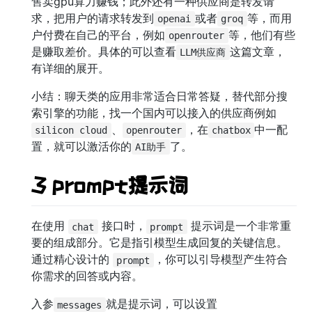
售卖gpu算力赚钱；此外还有一种供应商是转发请
求，把用户的请求转发到
或者
等，而用
openai
groq
户付费在自己的平台，例如
等，他们有些
openrouter
是赚取差价。具体的可以查看
这篇文章，
LLM供应商
有详细的展开。
小结：聊天类的应用非常适合日常答疑，替代部分搜
索引擎的功能，找一个国内可以接入的供应商例如
、
，在
中一配
silicon cloud
openrouter
chatbox
置，就可以激活你的
了。
AI助手
3 prompt提示词
在使用
接口时，
提示词是一个非常重
chat
prompt
要的组成部分。它是指引模型生成回复的关键信息。
通过精心设计的
，你可以引导模型产生符合
prompt
你需求的回答或内容。
入参
就是提示词，可以设置
messages