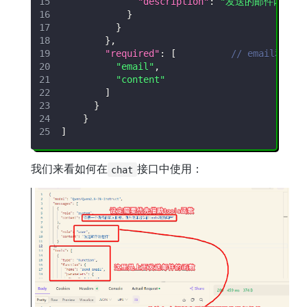
"description"
:
"发送的邮件内容"
}
}
}
,
"required"
:
[
// email和co
"email"
,
"content"
]
}
}
]
我们来看如何在
接口中使用：
chat