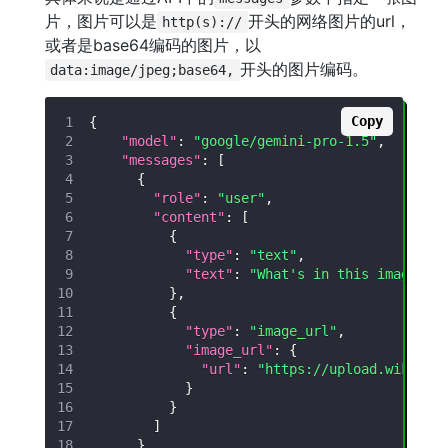
片，图片可以是
开头的网络图片的url，
http(s)://
或者是base64编码的图片，以
开头的图片编码。
data:image/jpeg;base64,
Copy
{
"model"
:
"google/gemini-pro-1.5"
,
"messages"
:
[
{
"role"
:
"user"
,
"content"
:
[
{
"type"
:
"text"
,
"text"
:
"What's in this image?"
}
,
{
"type"
:
"image_url"
,
"image_url"
:
{
"url"
:
"https://upload.wikimed
}
}
]
}