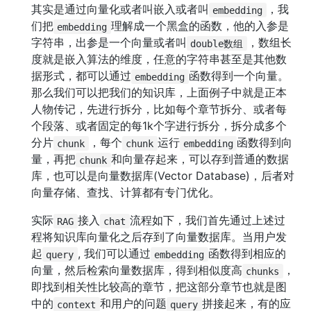
其实是通过向量化或者叫嵌入或者叫
，我
embedding
们把
理解成一个黑盒的函数，他的入参是
embedding
字符串，出参是一个向量或者叫
，数组长
double数组
度就是嵌入算法的维度，任意的字符串甚至是其他数
据形式，都可以通过
函数得到一个向量。
embedding
那么我们可以把我们的知识库，上面例子中就是正本
人物传记，先进行拆分，比如每个章节拆分、或者每
个段落、或者固定的每1k个字进行拆分，拆分成多个
分片
，每个
运行
函数得到向
chunk
chunk
embedding
量，再把
和向量存起来，可以存到普通的数据
chunk
库，也可以是向量数据库(Vector Database)，后者对
向量存储、查找、计算都有专门优化。
实际
接入
流程如下，我们首先通过上述过
RAG
chat
程将知识库向量化之后存到了向量数据库。当用户发
起
, 我们可以通过
函数得到相应的
query
embedding
向量，然后检索向量数据库，得到相似度高
，
chunks
即找到相关性比较高的章节，把这部分章节也就是图
中的
和用户的问题
拼接起来，有的应
context
query