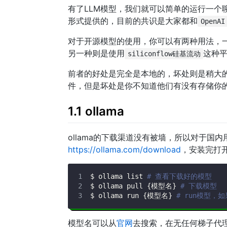
有了LLM模型，我们就可以简单的运行一
形式提供的，目前的共识是大家都和
OpenAI
对于开源模型的使用，你可以有两种用法，
另一种则是使用
这种平
siliconflow硅基流动
前者的好处是完全是本地的，坏处则是稍大的
件，但是坏处是你不知道他们有没有存储你
1.1 ollama
ollama的下载渠道没有被墙，所以对于
https://ollama.com/download
，安装完打
$ ollama list 
# 查看下载好的模型
$ ollama pull 
{
模型名
}
# 下载模型
$ ollama run 
{
模型名
}
# run模型，
模型名可以从
官网
去搜索，在无任何梯子代