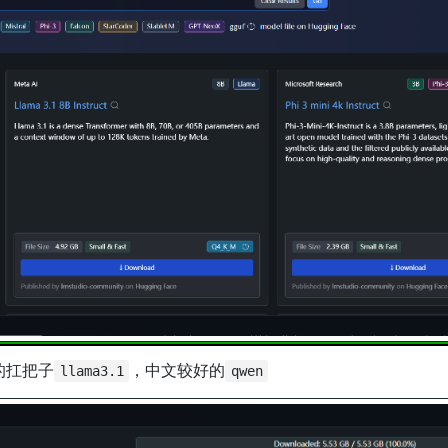
的扛把子
，中文较好的
llama3.1
qwen