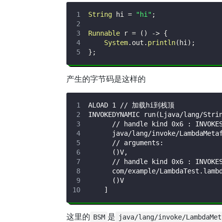
String
 hi 
=
"hi"
;
Runnable
 r 
=
(
)
->
{
System
.
out
.
println
(
hi
)
;
}
;
产生的字节码是这样的
这里的
是
BSM
java/lang/invoke/LambdaMet