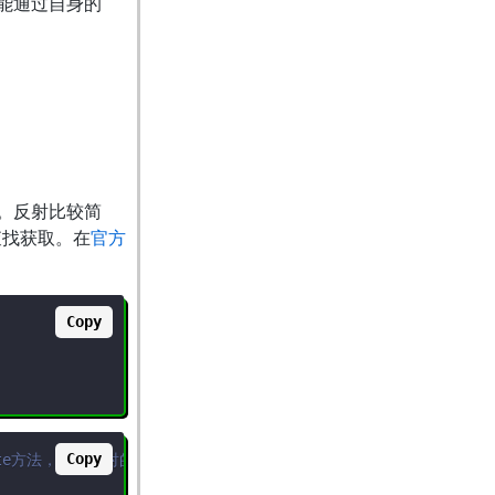
能通过自身的
。反射比较简
查找获取。在
官方
Copy
Copy
ivate方法，相比反射的后门写法更安全)