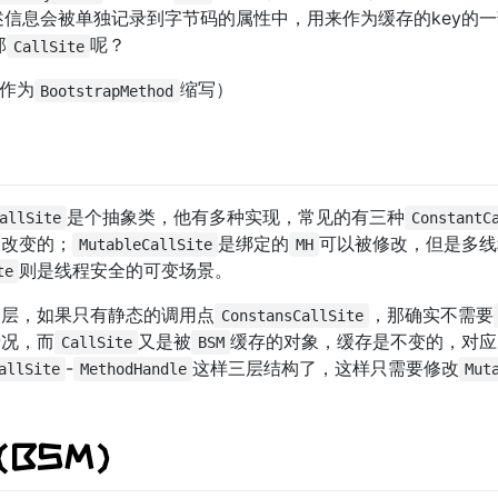
述信息会被单独记录到字节码的属性中，用来作为缓存的key的
那
呢？
CallSite
作为
缩写）
BootstrapMethod
是个抽象类，他有多种实现，常见的有三种
allSite
ConstantC
会改变的；
是绑定的
可以被修改，但是多线
MutableCallSite
MH
则是线程安全的可变场景。
te
一层，如果只有静态的调用点
，那确实不需要
ConstansCallSite
情况，而
又是被
缓存的对象，缓存是不变的，对应
CallSite
BSM
-
这样三层结构了，这样只需要修改
allSite
MethodHandle
Mut
 （BSM）