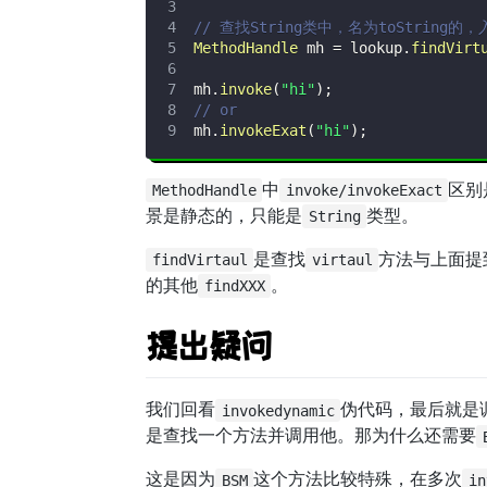
// 查找String类中，名为toString
MethodHandle
 mh 
=
 lookup
.
findVirt
mh
.
invoke
(
"hi"
)
;
// or
mh
.
invokeExat
(
"hi"
)
;
中
区别
MethodHandle
invoke/invokeExact
景是静态的，只能是
类型。
String
是查找
方法与上面提
findVirtaul
virtaul
的其他
。
findXXX
提出疑问
我们回看
伪代码，最后就是
invokedynamic
是查找一个方法并调用他。那为什么还需要
这是因为
这个方法比较特殊，在多次
BSM
in