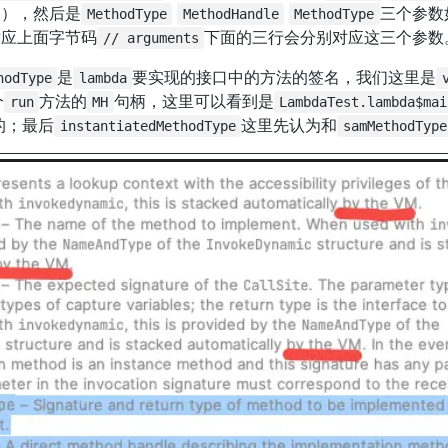
过），然后是
三个参数
MethodType
MethodHandle
MethodType
对应上面字节码
下面的三行会分别对应这三个参数
// arguments
是
要实现的接口中的方法的签名，我们这里是
hodType
lambda
个
方法的
句柄，这里可以看到是
run
MH
LambdaTest.lambda$mai
的；最后
这里先认为和
instantiatedMethodType
samMethodType