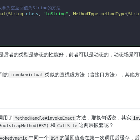
的，入参为空返回值为String的方法
ual
(
String
.
class
,
"toString"
,
MethodType
.
methodType
(
Stri
是后者的类型是静态的性能好，前者可以是动态的，动态场景可
到的
类似的查找虚方法（含接口方法），其他方
invokevirtual
调用了
方法，那换句话说，其实
MethodHandle#invokeExact
in
和
这两层嵌套呢？
BootstrapMethod(BSM)
CallSite
中同一个
的返回值会在第一次调用后缓存，后
vokedynamic
BSM