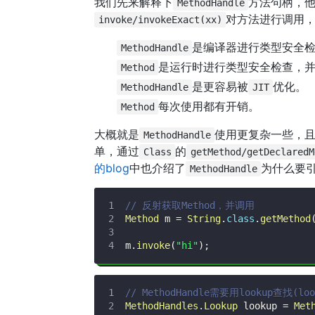
我们先来解释下
方法句柄，
MethodHandle
对方法进行调用
invoke/invokeExact(xx)
是编译器进行类型安全
MethodHandle
是运行时进行类型安全检查，
Method
是更容易被
优化。
MethodHandle
JIT
每次使用都有开销。
Method
大概就是
使用更复杂一些，
MethodHandle
单，通过
的
Class
getMethod/getDeclaredM
的blog
中也介绍了
为什么要
MethodHandle
// 反射获取Method，并调用
Method
 m 
=
String
.
class
.
getMethod
m
.
invoke
(
"hi"
)
;
// MethodHandle需要用looku
MethodHandles
.
Lookup
 lookup 
=
Met