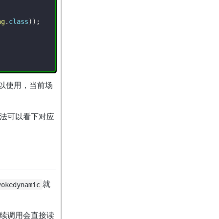
ng
.
class
)
)
;
以使用，当前场
法可以看下对应
就
vokedynamic
续调用会直接读