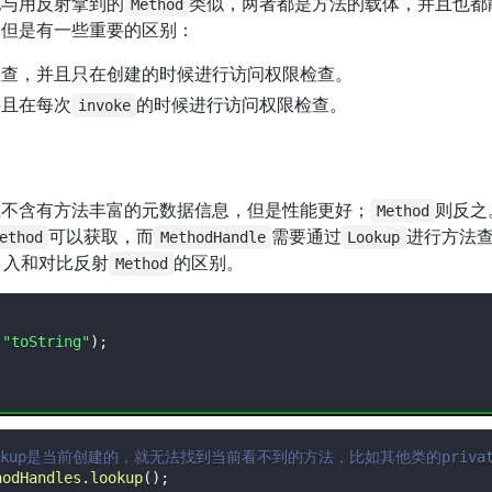
他与用反射拿到的
类似，两者都是方法的载体，并且也都
Method
，但是有一些重要的区别：
检查，并且只在创建的时候进行访问权限检查。
并且在每次
的时候进行访问权限检查。
invoke
且不含有方法丰富的元数据信息，但是性能更好；
则反之
Method
可以获取，而
需要通过
进行方法
ethod
MethodHandle
Lookup
引入和对比反射
的区别。
Method
(
"toString"
)
;
p查找(lookup是当前创建的，就无法找到当前看不到的方法，比如其他类的pr
hodHandles
.
lookup
(
)
;