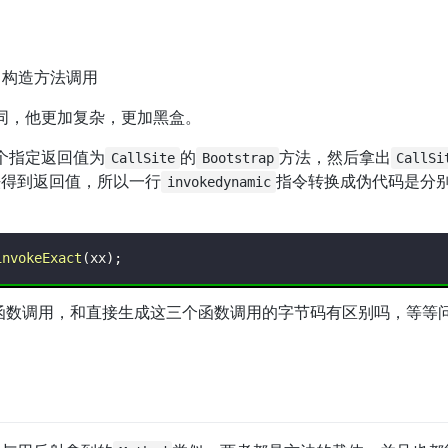
方法、构造方法调用
同，他更加复杂，更加黑盒。
个指定返回值为
的
方法，然后拿出
CallSite
Bootstrap
CallSi
法得到返回值，所以一行
指令转换成伪代码是分
invokedynamic
invokeExact
(
xx
)
;
函数调用，和直接生成这三个函数调用的字节码有区别吗，等等