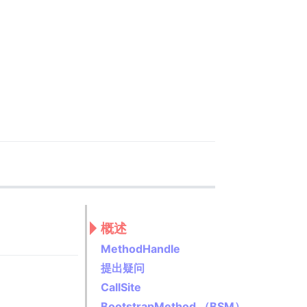
概述
MethodHandle
提出疑问
CallSite
BootstrapMethod （BSM）