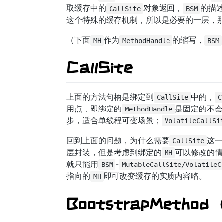
取缓存中的
对象返回，
的描
CallSite
BSM
这个特殊的缓存机制，所以是必要的一层，
（下面
作为
的缩写，
MH
MethodHandle
BSM
CallSite
上面的方法句柄是绑定到
中的，
CallSite
C
用点，即绑定的
是固定的不
MethodHandle
步，适合单线程可变场景；
VolatileCallSi
回到上面的问题，为什么需要
这
CallSite
层封装，但是考虑到绑定的
可以修改的
MH
就只能用
-
BSM
MutableCallSite/VolatileC
指向的
即可改变缓存的实质内容咯。
MH
BootstrapMethod