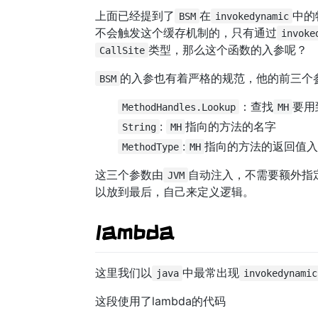
上面已经提到了
在
中的
BSM
invokedynamic
不会触发这个缓存机制的，只有通过
invoke
类型，那么这个函数的入参呢？
CallSite
的入参也有着严格的规范，他的前三个
BSM
：查找
要用
MethodHandles.Lookup
MH
:
指向的方法的名字
String
MH
:
指向的方法的返回值
MethodType
MH
这三个参数由
自动注入，不需要额外指
JVM
以放到最后，自己来定义逻辑。
lambda
这里我们以
中最常出现
java
invokedynamic
这段使用了lambda的代码