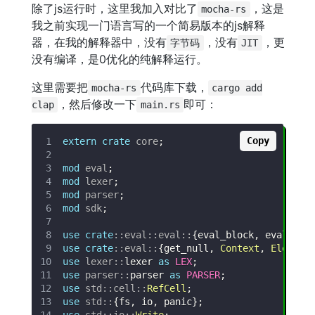
除了js运行时，这里我加入对比了
，这是
mocha-rs
我之前实现一门语言写的一个简易版本的js解释
器，在我的解释器中，没有
，没有
，更
字节码
JIT
没有编译，是0优化的纯解释运行。
这里需要把
代码库下载，
mocha-rs
cargo add
，然后修改一下
即可：
clap
main.rs
Copy
extern
crate
core
;
mod
eval
;
mod
lexer
;
mod
parser
;
mod
sdk
;
use
crate
::
eval
::
eval
::
{
eval_block
,
 eval_sta
use
crate
::
eval
::
{
get_null
,
Context
,
Element
use
lexer
::
lexer 
as
LEX
;
use
parser
::
parser 
as
PARSER
;
use
std
::
cell
::
RefCell
;
use
std
::
{
fs
,
 io
,
 panic
}
;