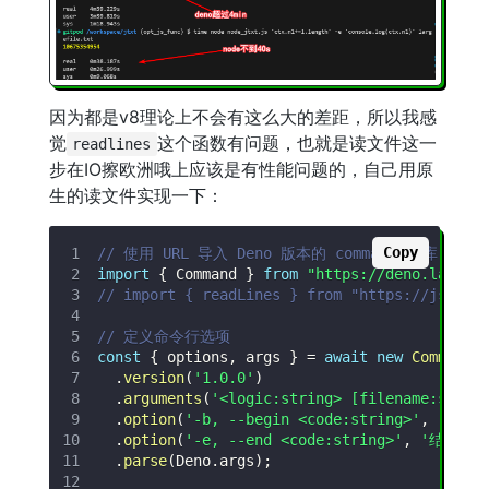
因为都是v8理论上不会有这么大的差距，所以我感
觉
这个函数有问题，也就是读文件这一
readlines
步在IO擦欧洲哦上应该是有性能问题的，自己用原
生的读文件实现一下：
Copy
// 使用 URL 导入 Deno 版本的 commander 库
import
{
Command
}
from
"https://deno.land/x
// import { readLines } from "https://jsr.io
// 定义命令行选项
const
{
 options
,
 args 
}
=
await
new
Command
(
.
version
(
'1.0.0'
)
.
arguments
(
'<logic:string> [filename:strin
.
option
(
'-b, --begin <code:string>'
,
'初始
.
option
(
'-e, --end <code:string>'
,
'结束后
.
parse
(
Deno
.
args
)
;