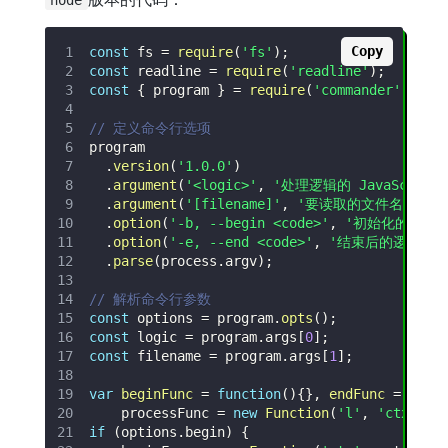
Copy
const
 fs 
=
require
(
'fs'
)
;
const
 readline 
=
require
(
'readline'
)
;
const
{
 program 
}
=
require
(
'commander'
)
;
// 定义命令行选项
.
version
(
'1.0.0'
)
.
argument
(
'<logic>'
,
'处理逻辑的 JavaScript
.
argument
(
'[filename]'
,
'要读取的文件名'
,
nu
.
option
(
'-b, --begin <code>'
,
'初始化的逻辑代
.
option
(
'-e, --end <code>'
,
'结束后的逻辑代码
.
parse
(
process
.
argv
)
;
// 解析命令行参数
const
 options 
=
 program
.
opts
(
)
;
const
 logic 
=
 program
.
args
[
0
]
;
const
 filename 
=
 program
.
args
[
1
]
;
var
beginFunc
=
function
(
)
{
}
,
endFunc
=
func
    processFunc 
=
new
Function
(
'l'
,
'ctx'
,
 l
if
(
options
.
begin
)
{