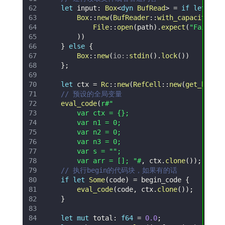
let
 input
:
Box
<
dyn
BufRead
>
=
if
let
Som
Box
::
new
(
BufReader
::
with_capacity
(
10
File
::
open
(
path
)
.
expect
(
"Failed 
)
)
}
else
{
Box
::
new
(
io
::
stdin
(
)
.
lock
(
)
)
}
;
let
 ctx 
=
Rc
::
new
(
RefCell
::
new
(
get_build
// 预设的全局变量
eval_code
(
        var arr = []; "#
,
 ctx
.
clone
(
)
)
;
// 执行begin的代码块，如果有的话
if
let
Some
(
code
)
=
 begin_code 
{
eval_code
(
code
,
 ctx
.
clone
(
)
)
;
}
let
mut
 total
:
f64
=
0.0
;