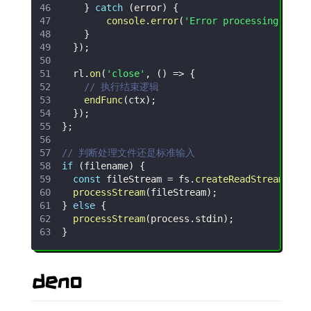
}
catch
(
error
)
{
console
.
error
(
'Error processing line
}
}
)
;
  rl
.
on
(
'close'
,
(
)
=>
{
// 执行结束逻辑
endFunc
(
ctx
)
;
}
)
;
}
;
// 判断处理文件还是标准输入
if
(
filename
)
{
const
 fileStream 
=
 fs
.
createReadStream
(
fil
processStream
(
fileStream
)
;
}
else
{
processStream
(
process
.
stdin
)
;
}
deno