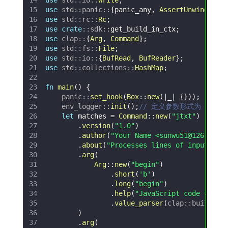
use
std
::
io
::
Write
;
use
std
::
panic
::
{
panic_any
,
AssertUnwindSafe
use
std
::
rc
::
Rc
;
use
crate
::
sdk
::
get_build_in_ctx
;
use
clap
::
{
Arg
,
Command
}
;
use
std
::
fs
::
File
;
use
std
::
io
::
{
BufRead
,
BufReader
}
;
use
std
::
collections
::
HashMap
;
fn
main
(
)
{
panic
::
set_hook
(
Box
::
new
(
|
_
|
{
}
)
)
;
env_logger
::
init
(
)
;
// 定义参数形式为 jtxt [op
let
 matches 
=
Command
::
new
(
"jtxt"
)
.
version
(
"1.0"
)
.
author
(
"Your Name <
sunwu51@126.com
>
.
about
(
"Processes lines of input wit
.
arg
(
Arg
::
new
(
"begin"
)
.
short
(
'b'
)
.
long
(
"begin"
)
.
help
(
"JavaScript code to ex
.
value_parser
(
clap
::
builder
:
)
.
arg
(