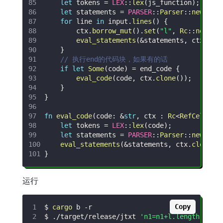
let
 tokens 
=
LEX
::
lex
(
js_function
)
;
let
 statements 
=
PARSER
::
Parser
::
new
(
tok
for
 line 
in
 input
.
lines
(
)
{
        ctx
.
borrow_mut
(
)
.
set
(
"l"
,
Rc
::
new
(
Re
eval_statements
(
&
statements
,
 ctx
.
clo
}
// 执行end的代码块，如果有的话
if
let
Some
(
code
)
=
 end_code 
{
eval_code
(
code
,
 ctx
.
clone
(
)
)
;
}
}
fn
eval_code
(
code
:
&
str
,
 ctx 
:
Rc
<
RefCell
<
Co
let
 tokens 
=
LEX
::
lex
(
code
)
;
let
 statements 
=
PARSER
::
Parser
::
new
(
tok
eval_statements
(
&
statements
,
 ctx
.
clone
(
)
}
运行
Copy
$ 
cargo
 b 
-r
$ ./target/release/jtxt 
'n1=n1+l.length()'
-