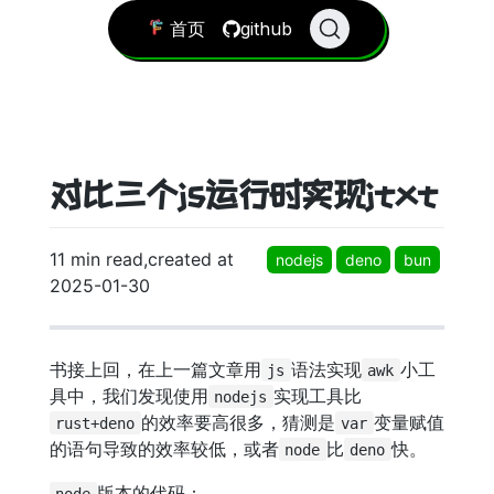
首页
github
对比三个js运行时实现jtxt
11 min read,created at
nodejs
deno
bun
2025-01-30
书接上回，在上一篇文章用
语法实现
小工
js
awk
具中，我们发现使用
实现工具比
nodejs
的效率要高很多，猜测是
变量赋值
rust+deno
var
的语句导致的效率较低，或者
比
快。
node
deno
版本的代码：
node