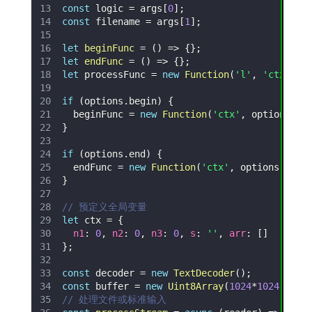
const
 logic 
=
 args
[
0
]
;
const
 filename 
=
 args
[
1
]
;
let
beginFunc
=
(
)
=>
{
}
;
let
endFunc
=
(
)
=>
{
}
;
let
 processFunc 
=
new
Function
(
'l'
,
'ctx'
,
 l
if
(
options
.
begin
)
{
  beginFunc 
=
new
Function
(
'ctx'
,
 options
.
be
}
if
(
options
.
end
)
{
  endFunc 
=
new
Function
(
'ctx'
,
 options
.
end
)
}
// 预定义全局变量
let
 ctx 
=
{
n1
:
0
,
n2
:
0
,
n3
:
0
,
s
:
''
,
arr
:
[
]
}
;
const
 decoder 
=
new
TextDecoder
(
)
;
const
 buffer 
=
new
Uint8Array
(
1024
*
1024
)
;
// 处理文件或标准输入