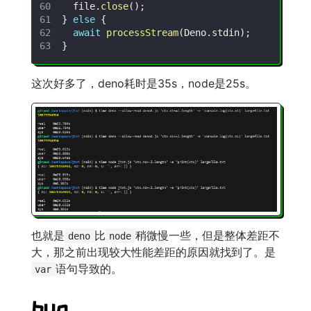
  file
.
close
(
)
;
}
else
{
await
processStream
(
Deno
.
stdin
)
;
}
这次好多了，deno耗时是35s，node是25s。
也就是
比
稍微慢一些，但是整体差距不
deno
node
大，那之前出现较大性能差距的原因就找到了。是
语句导致的。
var
bun