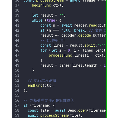
const
processStream
=
async
(
reader
)
=>
{
beginFunc
(
ctx
)
;
let
 result 
=
''
;
while
(
true
)
{
const
 n 
=
await
 reader
.
read
(
buffer
)
;
if
(
n 
===
null
)
break
;
// 文件读取完毕
        result 
+=
 decoder
.
decode
(
buffer
.
suba
// 处理每一行
const
 lines 
=
 result
.
split
(
'\n'
)
;
for
(
let
 i 
=
0
;
 i 
<
 lines
.
length
-
1
processFunc
(
lines
[
i
]
,
 ctx
)
;
}
        result 
=
 lines
[
lines
.
length
-
1
]
;
}
// 执行结束逻辑
endFunc
(
ctx
)
;
}
;
// 判断处理文件还是标准输入
if
(
filename
)
{
const
 file 
=
await
Deno
.
open
(
filename
,
{
r
await
processStream
(
file
)
;