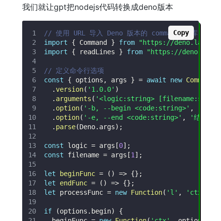
我们就让gpt把nodejs代码转换成deno版本
Copy
// 使用 URL 导入 Deno 版本的 commander 库
import
{
Command
}
from
"https://deno.land/x
import
{
 readLines 
}
from
"https://deno.land
// 定义命令行选项
const
{
 options
,
 args 
}
=
await
new
Command
(
.
version
(
'1.0.0'
)
.
arguments
(
'<logic:string> [filename:strin
.
option
(
'-b, --begin <code:string>'
,
'初始
.
option
(
'-e, --end <code:string>'
,
'结束后
.
parse
(
Deno
.
args
)
;
const
 logic 
=
 args
[
0
]
;
const
 filename 
=
 args
[
1
]
;
let
beginFunc
=
(
)
=>
{
}
;
let
endFunc
=
(
)
=>
{
}
;
let
 processFunc 
=
new
Function
(
'l'
,
'ctx'
,
 l
if
(
options
.
begin
)
{
  beginFunc 
=
new
Function
(
'ctx'
,
 options
.
be