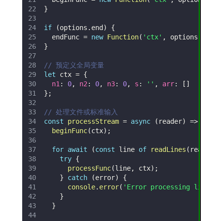
}
if
(
options
.
end
)
{
  endFunc 
=
new
Function
(
'ctx'
,
 options
.
end
)
}
// 预定义全局变量
let
 ctx 
=
{
n1
:
0
,
n2
:
0
,
n3
:
0
,
s
:
''
,
arr
:
[
]
}
;
// 处理文件或标准输入
const
processStream
=
async
(
reader
)
=>
{
beginFunc
(
ctx
)
;
for
await
(
const
 line 
of
readLines
(
reader
)
try
{
processFunc
(
line
,
 ctx
)
;
}
catch
(
error
)
{
console
.
error
(
'Error processing line:'
}
}