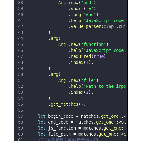
Arg
::
new
(
"end"
)
.
short
(
'e'
)
.
long
(
"end"
)
.
help
(
"JavaScript code to ex
.
value_parser
(
clap
::
builder
:
)
.
arg
(
Arg
::
new
(
"function"
)
.
help
(
"JavaScript code to pr
.
required
(
true
)
.
index
(
1
)
,
)
.
arg
(
Arg
::
new
(
"file"
)
.
help
(
"Path to the input fil
.
index
(
2
)
,
)
.
get_matches
(
)
;
let
 begin_code 
=
 matches
.
get_one
::
<
Strin
let
 end_code 
=
 matches
.
get_one
::
<
String
>
let
 js_function 
=
 matches
.
get_one
::
<
Stri
let
 file_path 
=
 matches
.
get_one
::
<
String
// 逐行读取文件或者管道内容