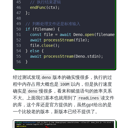
// 执行结束逻辑
endFunc
(
ctx
)
;
}
;
// 判断处理文件还是标准输入
if
(
filename
)
{
const
 file 
=
await
Deno
.
open
(
filename
,
{
r
await
processStream
(
file
)
;
  file
.
close
(
)
;
}
else
{
await
processStream
(
Deno
.
stdin
)
;
}
经过测试发现
版本的确实慢很多，执行的过
deno
程中内存占用大概也是
以内，但是执行速度
100M
确实是
慢很多，看来和赋值语句的效率关系
deno
不大。上面我们基本也就用到了
读文件
readLines
的库，这个库还是官方提供的，虽然gpt给出的是
一个比较老的版本，新版本已经不提供了。