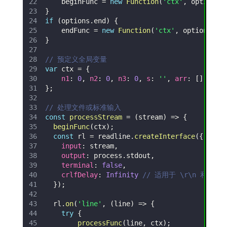
    beginFunc 
=
new
Function
(
'ctx'
,
 options
.
}
if
(
options
.
end
)
{
    endFunc 
=
new
Function
(
'ctx'
,
 options
.
en
}
// 预定义全局变量
var
 ctx 
=
{
n1
:
0
,
n2
:
0
,
n3
:
0
,
s
:
''
,
arr
:
[
]
}
;
// 处理文件或标准输入
const
processStream
=
(
stream
)
=>
{
beginFunc
(
ctx
)
;
const
 rl 
=
 readline
.
createInterface
(
{
input
:
 stream
,
output
:
 process
.
stdout
,
terminal
:
false
,
crlfDelay
:
Infinity
// 适用于 \r\n 和 \n
}
)
;
  rl
.
on
(
'line'
,
(
line
)
=>
{
try
{
processFunc
(
line
,
 ctx
)
;