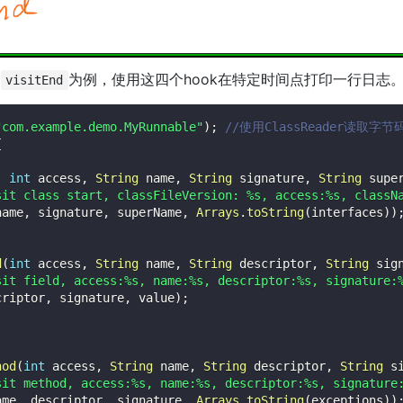
和
为例，使用这四个hook在特定时间点打印一行日志
visitEnd
"com.example.demo.MyRunnable"
)
;
//使用ClassReader读取字节
{
,
int
 access
,
String
 name
,
String
 signature
,
String
 supe
sit class start, classFileVersion: %s, access:%s, classN
name
,
 signature
,
 superName
,
Arrays
.
toString
(
interfaces
)
)
d
(
int
 access
,
String
 name
,
String
 descriptor
,
String
 sig
sit field, access:%s, name:%s, descriptor:%s, signature:
criptor
,
 signature
,
 value
)
;
hod
(
int
 access
,
String
 name
,
String
 descriptor
,
String
 s
sit method, access:%s, name:%s, descriptor:%s, signature
ame
,
 descriptor
,
 signature
,
Arrays
.
toString
(
exceptions
)
)