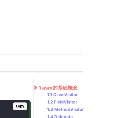
1 asm的基础概念
1.1 ClassVisitor
1.2 FieldVisitor
Copy
1.3 MethodVisitor
1.4 Delegate