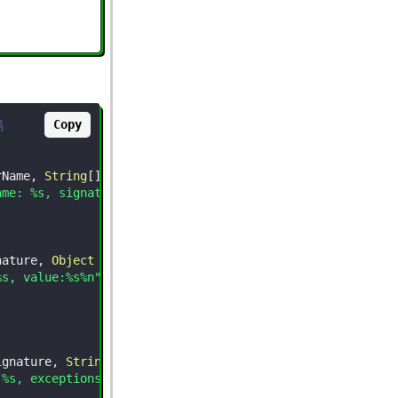
。
Copy
码
rName
,
String
[
]
 interfaces
)
{
ame: %s, signature:%s, superClass:%s, interfaces:%s%n"
,
;
nature
,
Object
 value
)
{
%s, value:%s%n"
,
ignature
,
String
[
]
 exceptions
)
{
:%s, exceptions:%s%n"
,
;