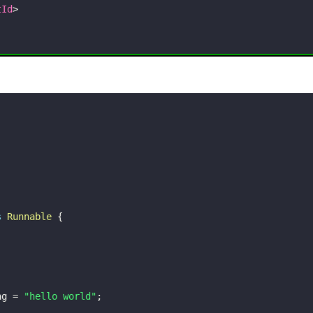
tId
>
s
Runnable
{
ng 
=
"hello world"
;