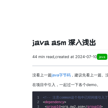
java asm 深入浅出
44 min read,created at 2024-07-10
java
没看上一篇
java字节码
，建议先看上一篇。
在项目中引入，一起过一下各个demo。
<!-- 注意common这个包中已经间接引入了co
<
dependency
>
<
groupId
>
org.ow2.asm
</
groupId
>