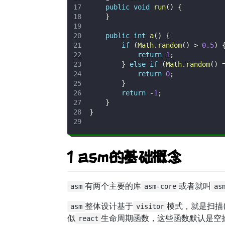
public
void
run
(
)
{
}
public
int
a
(
)
{
if
(
Math
.
random
(
)
>
0.5
)
return
1
;
}
else
if
(
Math
.
random
(
)
return
0
;
}
return
-
1
;
}
}
1 asm的基础概念
有两个主要的库
或者就叫
asm
asm-core
as
整体设计基于
模式，就是扫描(
asm
visitor
似
生命周期函数，这些函数默认是空
react