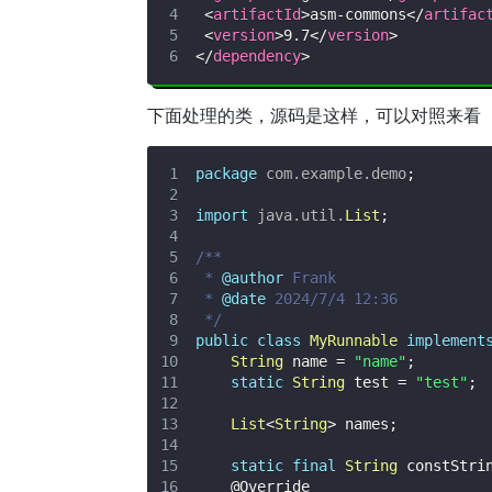
<
artifactId
>
asm-commons
</
artifac
<
version
>
9.7
</
version
>
</
dependency
>
下面处理的类，源码是这样，可以对照来看
package
com
.
example
.
demo
;
import
java
.
util
.
List
;
 * 
@author
 * 
@date
 */
public
class
MyRunnable
implement
String
 name 
=
"name"
;
static
String
 test 
=
"test"
;
List
<
String
>
 names
;
static
final
String
 constStri
@Override