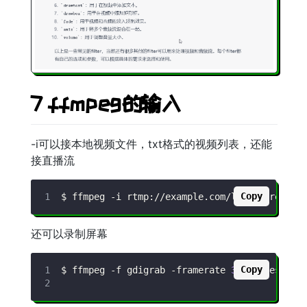
7 ffmpeg的输入
-i可以接本地视频文件，txt格式的视频列表，还能
接直播流
Copy
$ ffmpeg 
-i
 rtmp://example.com/live/stream 
-
还可以录制屏幕
Copy
$ ffmpeg 
-f
 gdigrab 
-framerate
30
-i
 desktop