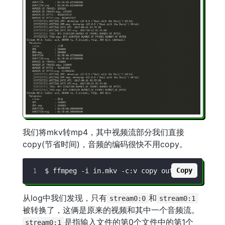
我们将mkv转mp4，其中视频流部分我们直接
copy(节省时间)，音频的编码很快不用copy。
Copy
$ ffmpeg 
-i
 in.mkv 
-c:v
从log中我们发现，只有
和
stream0:0
stream0:1
被转换了，这俩是原来的视频和其中一个音频流。
是指输入文件的第0个文件中的第1个
stream0:1