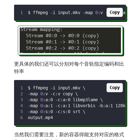
Copy
$ ffmpeg 
-i
 input.mkv 
-map
0
:v 
-map
0
:a:0 
-m
更具体的我们还可以分别对每个音轨指定编码和比
特率
Copy
$ ffmpeg 
-i
 input.mkv 
\
-map
0
:v 
-c:v
 copy 
\
-map
0
:a:0 -c:a:0 libmp3lame 
\
-map
0
:a:1 -c:a:1 libvorbis -b:a:1 128k  
\
-map
0
:s:0 -c:s:0 srt 
\
当然我们需要注意，新的容器得能支持对应的格式