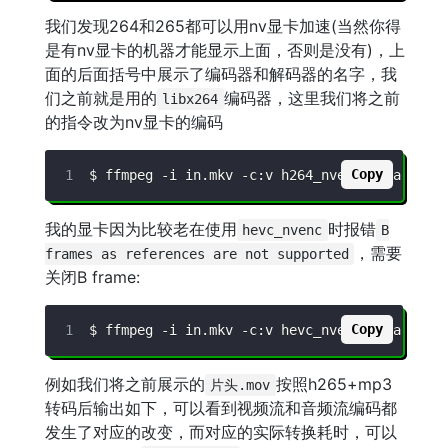
我们发现264和265都可以用nv显卡加速(当然你得
是有nv显卡的机器才能显示上面，否则是没有)，上
面的后面括号中展示了编码器和解码器的名字，我
们之前就是用的
编码器，这里我们将之前
libx264
的指令改为nv显卡的编码
Copy
$ ffmpeg 
-i
 in.mkv 
-c:v
 h264_nvenc 
-c:a
我的显卡因为比较老在使用
时报错
hevc_nvenc
B
，需要
frames as references are not supported
关闭B frame:
Copy
$ ffmpeg 
-i
 in.mkv 
-c:v
 hevc_nvenc 
-c:a
 libm
例如我们将之前展示的
按照h265+mp3
片头.mov
转码后输出如下，可以看到视频流和音频流编码都
发生了对应的改变，而对应的实际转换耗时，可以