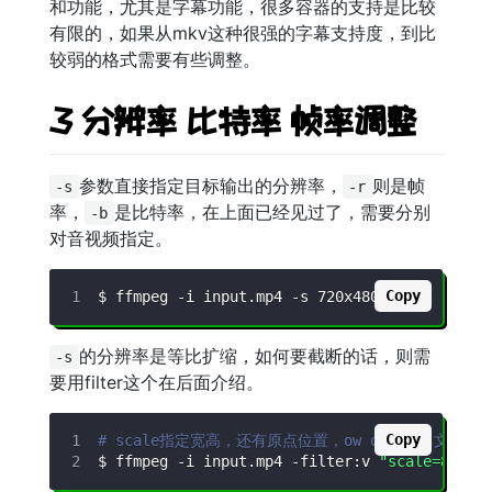
和功能，尤其是字幕功能，很多容器的支持是比较
有限的，如果从mkv这种很强的字幕支持度，到比
较弱的格式需要有些调整。
3 分辨率 比特率 帧率调整
参数直接指定目标输出的分辨率，
则是帧
-s
-r
率，
是比特率，在上面已经见过了，需要分别
-b
对音视频指定。
Copy
$ ffmpeg 
-i
 input.mp4 
-s
 720x480 
-r
30
-b:v
 
的分辨率是等比扩缩，如何要截断的话，则需
-s
要用filter这个在后面介绍。
Copy
# scale指定宽高，还有原点位置，ow oh是输出文件的
$ ffmpeg 
-i
 input.mp4 
-filter:v
"scale=800:6