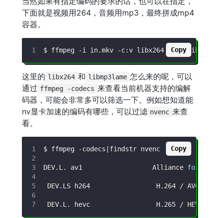
当然如果有指定编码的要求的话，也可以在指定，
下面就是视频用264，音频用mp3，最终拼成mp4
容器。
Copy
$ ffmpeg 
-i
 in.mkv 
-c:v
 libx264 
-c:a
这里的
和
怎么来的呢，可以
libx264
libmp3lame
通过
来查看当前机器支持的编解
ffmpeg -codecs
码器，可能会非常多可以筛选一下。例如想知道能
nv显卡加速的编码有哪些，可以过滤
来查
nvenc
看。
Copy
$ ffmpeg -codecs
|
DEV.L. av1                  Alliance 
for
 Ope
 DEV.LS h264                 H.264 / AVC / M
 DEV.L. hevc                 H.265 / HEVC 
(
H