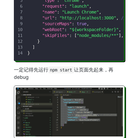
"type"
:
"chrome"
,
"request"
:
"launch"
,
"name"
:
"Launch Chrome"
,
"url"
:
"http://localhost:3000"
,
// 改为
"sourceMaps"
:
true
,
"webRoot"
:
"${workspaceFolder}"
,
"skipFiles"
:
[
"node_modules/**"
]
,
// 
}
]
}
一定记得先运行
让页面先起来，再
npm start
debug