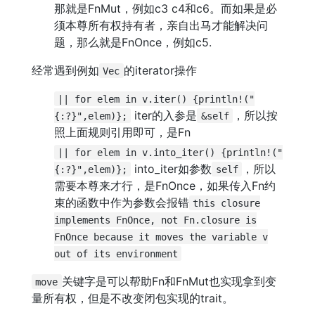
那就是FnMut，例如c3 c4和c6。而如果是必
须本尊所有权持有者，亲自出马才能解决问
题，那么就是FnOnce，例如c5.
经常遇到例如
的iterator操作
Vec
|| for elem in v.iter() {println!("
iter的入参是
，所以按
{:?}",elem)};
&self
照上面规则引用即可，是Fn
|| for elem in v.into_iter() {println!("
into_iter如参数
，所以
{:?}",elem)};
self
需要本尊来才行，是FnOnce，如果传入Fn约
束的函数中作为参数会报错
this closure
implements FnOnce, not Fn.closure is
FnOnce because it moves the variable v
out of its environment
关键字是可以帮助Fn和FnMut也实现拿到变
move
量所有权，但是不改变闭包实现的trait。