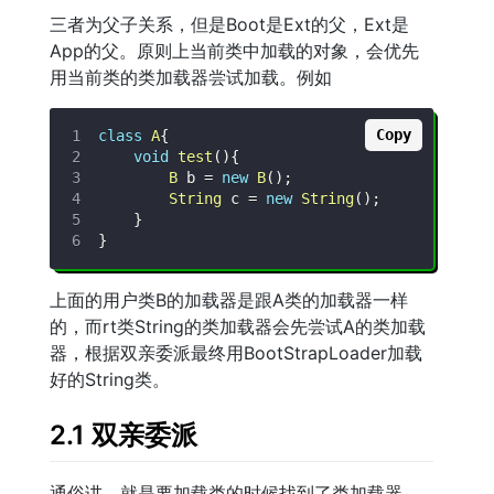
三者为父子关系，但是Boot是Ext的父，Ext是
App的父。原则上当前类中加载的对象，会优先
用当前类的类加载器尝试加载。例如
Copy
class
A
{
void
test
(
)
{
B
 b 
=
new
B
(
)
;
String
 c 
=
new
String
(
)
;
}
}
上面的用户类B的加载器是跟A类的加载器一样
的，而rt类String的类加载器会先尝试A的类加载
器，根据双亲委派最终用BootStrapLoader加载
好的String类。
2.1 双亲委派
通俗讲，就是要加载类的时候找到了类加载器，