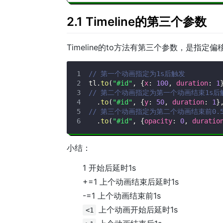
2.1 Timeline的第三个参数
Timeline的to方法有第三个参数，是指定
// 第一个动画指定为1s后触发
tl
.
to
(
"#id"
,
{
x
:
100
,
duration
:
1
// 第二个动画指定为第一个动画结束1s后
.
to
(
"#id"
,
{
y
:
50
,
duration
:
1
}
// 第三个动画指定为第二个动画结束前0.5
.
to
(
"#id"
,
{
opacity
:
0
,
duratio
小结：
1 开始后延时1s
+=1 上个动画结束后延时1s
-=1 上个动画结束前1s
上个动画开始后延时1s
<1