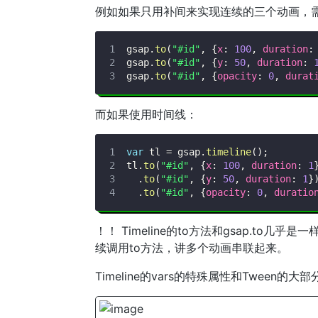
例如如果只用补间来实现连续的三个动画，需要
gsap
.
to
(
"#id"
,
{
x
:
100
,
duration
:
gsap
.
to
(
"#id"
,
{
y
:
50
,
duration
:
gsap
.
to
(
"#id"
,
{
opacity
:
0
,
durat
而如果使用时间线：
var
 tl 
=
 gsap
.
timeline
(
)
;
tl
.
to
(
"#id"
,
{
x
:
100
,
duration
:
1
.
to
(
"#id"
,
{
y
:
50
,
duration
:
1
}
.
to
(
"#id"
,
{
opacity
:
0
,
duratio
！！ Timeline的to方法和gsap.to几乎
续调用to方法，讲多个动画串联起来。
Timeline的vars的特殊属性和Tween的