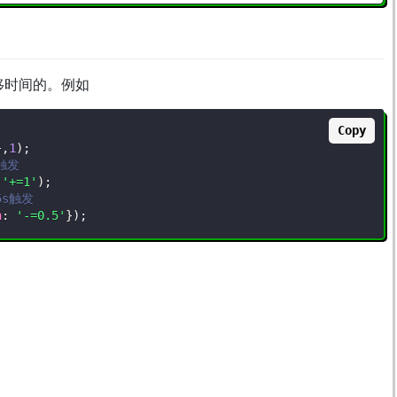
偏移时间的。例如
Copy
}
,
1
)
;
触发
,
'+=1'
)
;
s触发  
n
:
'-=0.5'
}
)
;