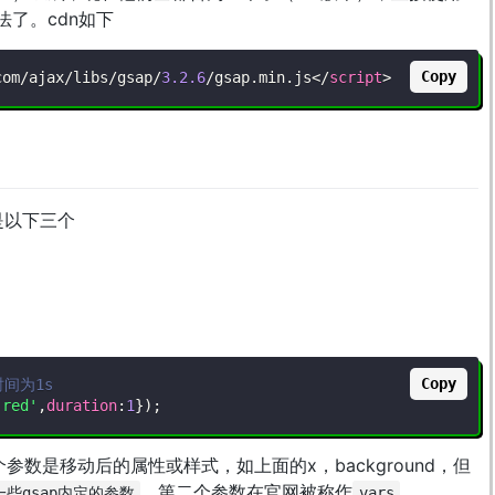
法了。cdn如下
Copy
com
/
ajax
/
libs
/
gsap
/
3.2
.6
/
gsap
.
min
.
js
</
script
>
要是以下三个
Copy
时间为1s
'red'
,
duration
:
1
}
)
;
数是移动后的属性或样式，如上面的x，background，但
。第二个参数在官网被称作
。
一些gsap内定的参数
vars