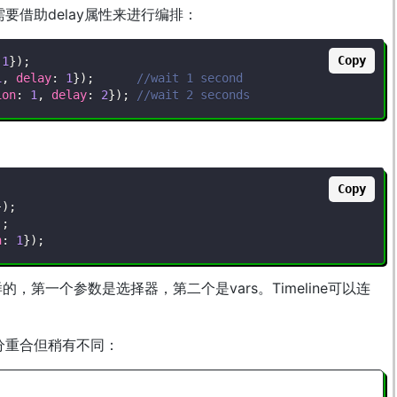
借助delay属性来进行编排：
Copy
1
}
)
;
1
,
delay
:
1
}
)
;
//wait 1 second
ion
:
1
,
delay
:
2
}
)
;
//wait 2 seconds
Copy
}
)
;
)
;
n
:
1
}
)
;
是一样的，第一个参数是选择器，第二个是vars。Timeline可以连
大部分重合但稍有不同：