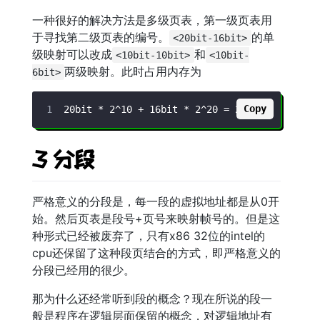
一种很好的解决方法是多级页表，第一级页表用
于寻找第二级页表的编号。
的单
<20bit-16bit>
级映射可以改成
和
<10bit-10bit>
<10bit-
两级映射。此时占用内存为
6bit>
Copy
3 分段
严格意义的分段是，每一段的虚拟地址都是从0开
始。然后页表是段号+页号来映射帧号的。但是这
种形式已经被废弃了，只有x86 32位的intel的
cpu还保留了这种段页结合的方式，即严格意义的
分段已经用的很少。
那为什么还经常听到段的概念？现在所说的段一
般是程序在逻辑层面保留的概念，对逻辑地址有