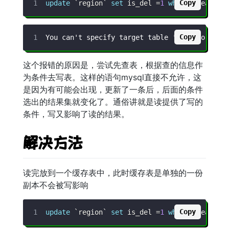
Copy
update
`
region
`
set
 is_del 
=
1
where
 area_id 
Copy
这个报错的原因是，尝试先查表，根据查的信息作
为条件去写表。这样的语句mysql直接不允许，这
是因为有可能会出现，更新了一条后，后面的条件
选出的结果集就变化了。通俗讲就是读提供了写的
条件，写又影响了读的结果。
解决方法
读完放到一个缓存表中，此时缓存表是单独的一份
副本不会被写影响
Copy
update
`
region
`
set
 is_del 
=
1
where
 area_id 