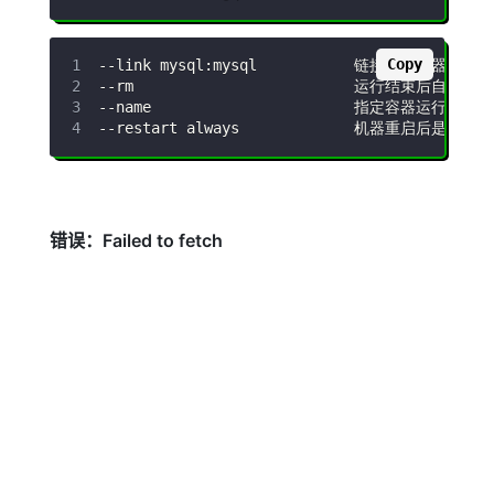
Copy
--link
--rm
--name
--restart