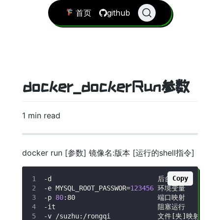
首页
github
docker_dockerRun参数
1 min read
docker run [参数] 镜像名:版本 [运行的shell指令]
Copy
-d
-e
MYSQL_ROOT_PASSWOR
=
123456
-p
80
-it
-v
 /suzhu:/rongqi            文件
[
夹
]